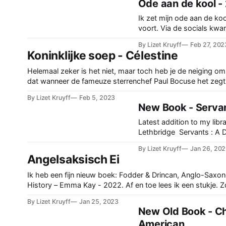
Ode aan de kool -
kool of spinazie, maar le
begrijpt wat ik bedoel. Du
Ik zet mijn ode aan de ko
was asperges bij de groen
voort. Via de socials kw
verzoek om receptuur uit
By Lizet Kruyff
Feb 27, 202
tijden. Dan kun je een ou
Koninklijke soep - Célestine
raadplegen. Ik dook in he
de Italiaanse uitwijkeling
Helemaal zeker is het niet, maar toch heb je de neiging o
Castelvetro uit 1614. Van
dat wanneer de fameuze sterrenchef Paul Bocuse het zegt,
geloof kon hij niet in Italië
waar móet zijn. En waarom ook niet? Célestine was één va
By Lizet Kruyff
Feb 5, 2023
beroemde Mères Lyonnaises, de vrouwen die – met name i
New Book - Serva
topkoks waren
Latest addition to my library 
Lethbridge Servants : A 
View of Twentieth-century
By Lizet Kruyff
Jan 26, 20
from 2013. I'll share my 
Angelsaksisch Ei
some titbits later. Here an interview
with the author Visible And Invisible:
Ik heb een fijn nieuw boek: Fodder & Drincan, Anglo-Saxon
‘Servants’ Looks At Life
History – Emma Kay - 2022. Af en toe lees ik een stukje. Z
DownstairsAuthor Lucy L
gisteren, over eieren. Vroeger waren dat natuurlijk seizoe
By Lizet Kruyff
Jan 25, 2023
explores the history of Bri
die bij voorjaar en zomer hoorden. Men hield kippen, eend
New Old Book - C
servants through their
ganzen. Kippen leggen wat langer door, maar
American