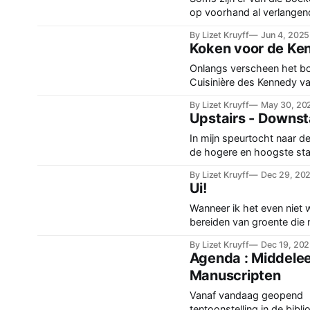
op voorhand al verlangen
uitziet. En wanneer je he
By Lizet Kruyff
Jun 4, 2025
in handen hebt, weet je m
Koken voor de Ke
het boek klopt. Het ligt le
hand, wanneer je bladert 
Onlangs verscheen het b
verhalen je tegemoet, het l
Cuisinière des Kennedy v
meteen gaan
schrijfster Valérie Paturau
By Lizet Kruyff
May 30, 20
roman gebaseerd op brie
Upstairs - Downst
interviews, archiefmateria
leven van Andrée Imbert 
In mijn speurtocht naar d
Zij was lange tijd de kokk
de hogere en hoogste sta
Kennedy’s. Maar net niet i
onverbiddelijk aan tegen 
By Lizet Kruyff
Dec 29, 20
Huis. Het eten van de fam
tussen upstairs en downst
Ui!
zelfs op verschillende mani
te beginnen is upstairs ve
Wanneer ik het even niet 
zichtbaarder in de geschi
bereiden van groente die 
downstairs. Het is veel e
verwerkt moet worden, pa
By Lizet Kruyff
Dec 19, 20
archieven allerhande infor
van die fijne nieuwe kook
Agenda : Middele
vinden
de Arabische, Aziatische 
Manuscripten
keuken, óf ik duik in de g
In zo’n geval is dat het b
Vanaf vandaag geopend
Giacomo Castelvetro uit
tentoonstelling in de bibli