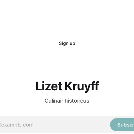
 her
Domaine
 so more will
Sign up
Lizet Kruyff
Culinair historicus
Subscr