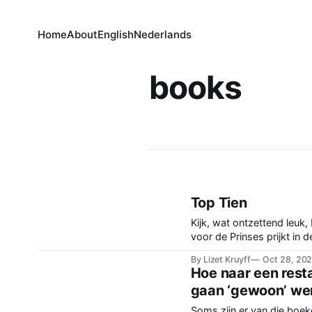
Home
About
English
Nederlands
books
Top Tien
Kijk, wat ontzettend leuk,
voor de Prinses prijkt in d
van kookboeken van Jona
By Lizet Kruyff
Oct 28, 20
het Parool. Dat is toch wel
Hoe naar een rest
Hier even en detail
gaan ‘gewoon’ we
Soms zijn er van die boek