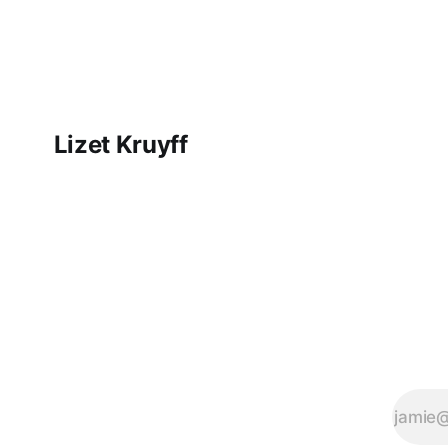
proprietor - together with
husband Lucien - of the 
Tempier. Am still reading,
Lizet Kruyff