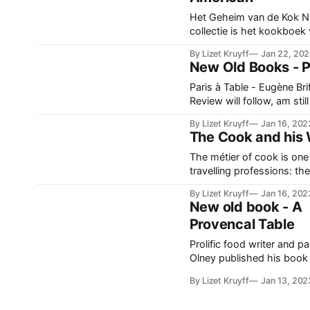
Het Geheim van de Kok Nieuw in de
collectie is het kookboek
R.J.A. de Chavonnes Vrugt
By Lizet Kruyff
Jan 22, 20
Exclusief voor de Huisvro
New Old Books - Pa
weliswaar, maar wat mij b
je je daar niets van aan te tr
Paris à Table - Eugène Br
boek begint met een aanta
Review will follow, am stil
By Lizet Kruyff
Jan 16, 202
The Cook and his 
The métier of cook is one
travelling professions: th
his experience, knowledg
By Lizet Kruyff
Jan 16, 202
knifes – and perhaps even
New old book - A
and takes service where h
Provencal Table
is needed. Court kitchen,
at the manor, in a hotel, o
Prolific food writer and pa
restaurant. It’s partly h
Olney published his book
French Provencal cuisine i
By Lizet Kruyff
Jan 13, 202
finally found it's way to
library. Recipies by Lulu 