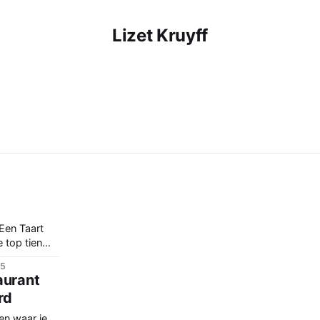
Lizet Kruyff
 Een Taart
e top tien
h Freud in
25
 koninklijk?
aurant
rd
en waar je