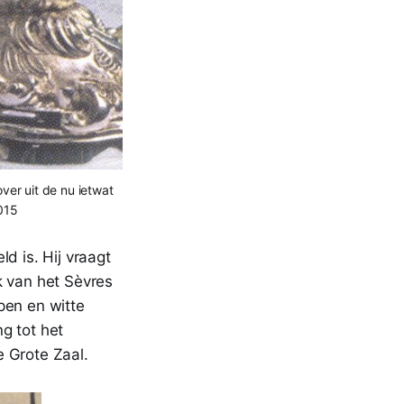
er uit de nu ietwat
2015
d is. Hij vraagt
k van het Sèvres
pen en witte
g tot het
e Grote Zaal.