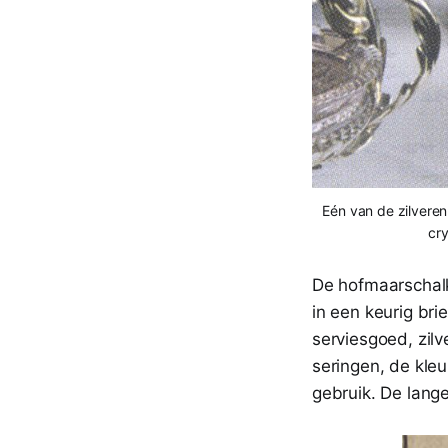
Eén van de zilvere
cry
De hofmaarschalk 
in een keurig br
serviesgoed, zil
seringen, de kle
gebruik. De lang