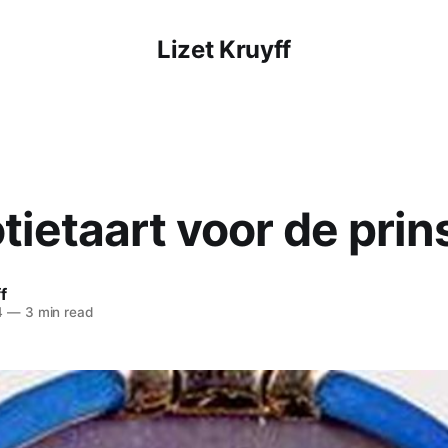
Lizet Kruyff
ietaart voor de prin
f
4
—
3 min read