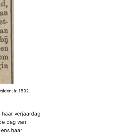
sident in 1892.
)
n haar verjaardag
 de dag van
jdens haar