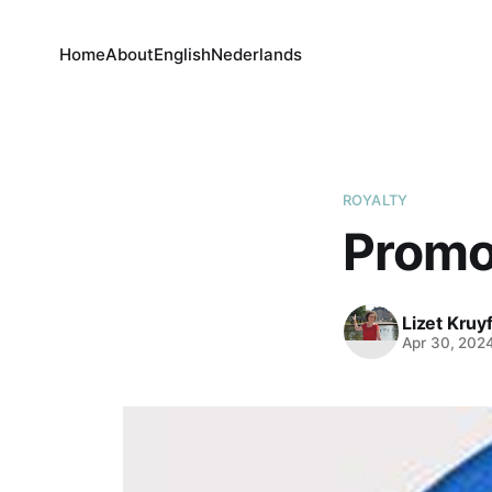
Home
About
English
Nederlands
ROYALTY
Promot
Lizet Kruyf
Apr 30, 202