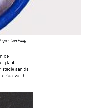
elingen, Den Haag
jn de
r plaats.
r studie aan de
te Zaal van het