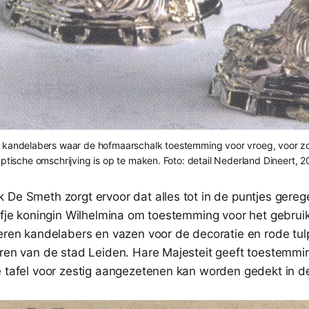
n kandelabers waar de hofmaarschalk toestemming voor vroeg, voor zov
ptische omschrijving is op te maken. Foto: detail Nederland Dineert, 
De Smeth zorgt ervoor dat alles tot in de puntjes geregel
iefje koningin Wilhelmina om toestemming voor het gebrui
veren kandelabers en vazen voor de decoratie en rode tul
uren van de stad Leiden. Hare Majesteit geeft toestemmin
e tafel voor zestig aangezetenen kan worden gedekt in d