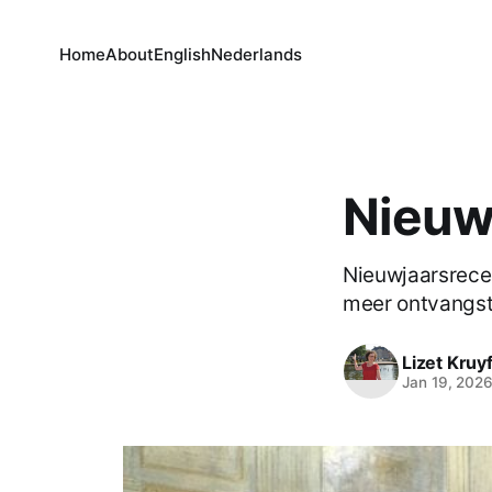
Home
About
English
Nederlands
Nieuw
Nieuwjaarsrecep
meer ontvangste
Lizet Kruyf
Jan 19, 202