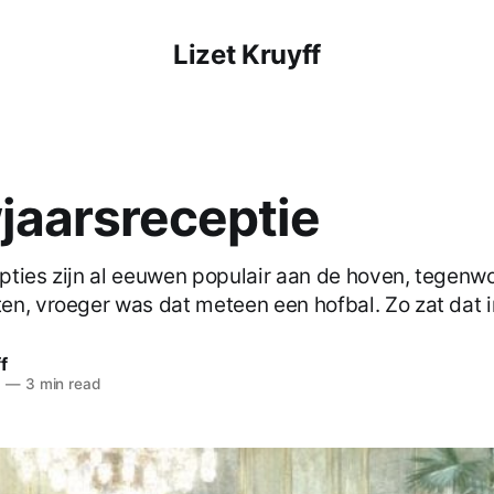
Lizet Kruyff
jaarsreceptie
ties zijn al eeuwen populair aan de hoven, tegenwo
n, vroeger was dat meteen een hofbal. Zo zat dat i
f
6
—
3 min read