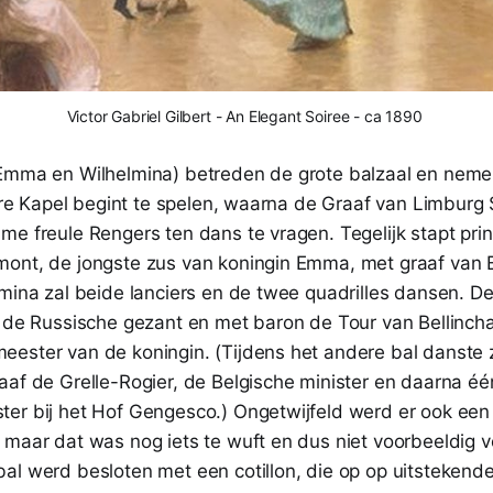
Victor Gabriel Gilbert - An Elegant Soiree - ca 1890 
Emma en Wilhelmina) betreden de grote balzaal en neme
aire Kapel begint te spelen, waarna de Graaf van Limburg 
me freule Rengers ten dans te vragen. Tegelijk stapt pri
ont, de jongste zus van koningin Emma, met graaf van 
mina zal beide lanciers en de twee quadrilles dansen. De
, de Russische gezant en met baron de Tour van Bellinch
ester van de koningin. (Tijdens het andere bal danste zi
aaf de Grelle-Rogier, de Belgische minister en daarna é
er bij het Hof Gengesco.) Ongetwijfeld werd er ook een
 maar dat was nog iets te wuft en dus niet voorbeeldig 
al werd besloten met een cotillon, die op op uitstekend