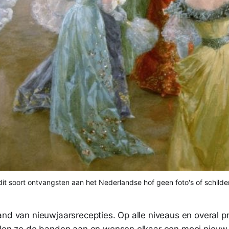
it soort ontvangsten aan het Nederlandse hof geen foto's of schilder
and van nieuwjaarsrecepties. Op alle niveaus en overal 
alen ze de banden aan en wensen elkaar een mooi nieuw 