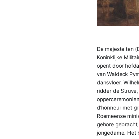
De majesteiten (
Koninklijke Milit
opent door hofda
van Waldeck Pyrm
dansvloer. Wilhel
ridder de Struve
opperceremonieme
d‘honneur met gr
Roemeense minist
gehore gebracht,
jongedame. Het b