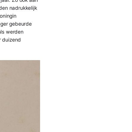
aden nadrukkelijk
oningin
eger gebeurde
als werden
r duizend