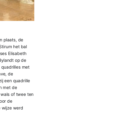
n plaats, de
Stirum het bal
nses Elisabeth
Bylandt op de
 quadrilles met
ave, de
j een quadrille
én met de
 wals of twee ten
voor de
e wijze werd