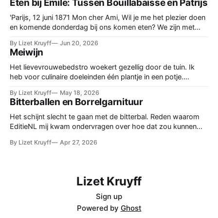
Eten bij Emile: Tussen Bouillabaisse en Patrijs
zaad, een zakje met kleine bruine, een beetje rommelige
erwtjes.
'Parijs, 12 juni 1871 Mon cher Ami, Wil je me het plezier doen
en komende donderdag bij ons komen eten? We zijn met
vrienden onder elkaar. Graag een berichtje. Hartelijke groet,
By Lizet Kruyff
Jun 20, 2026
Emile Zola' De etentjes op donderdag bij de familie Zola thuis
Meiwijn
zijn vaste prik. De intimi schuiven
Het lievevrouwebedstro woekert gezellig door de tuin. Ik
heb voor culinaire doeleinden één plantje in een potje.
Officieel heet de plant Galium Odoratum. Deze telg stamt uit
By Lizet Kruyff
May 18, 2026
de familie van de Walstro-achtigen. Hier en daar in Zuid-
Bitterballen en Borrelgarnituur
Limburg groeit hij nog in het wild. Maar laat hem daar maar
staan, zet
Het schijnt slecht te gaan met de bitterbal. Reden waarom
EditieNL mij kwam ondervragen over hoe dat zou kunnen
komen en of dat erg is. Voor mij een aanleiding om eens te
By Lizet Kruyff
Apr 27, 2026
kijken hoe lang die bal al populair is. Want gerechten komen
en gaan, in de loop der geschiedenis.
Lizet Kruyff
Sign up
Powered by
Ghost