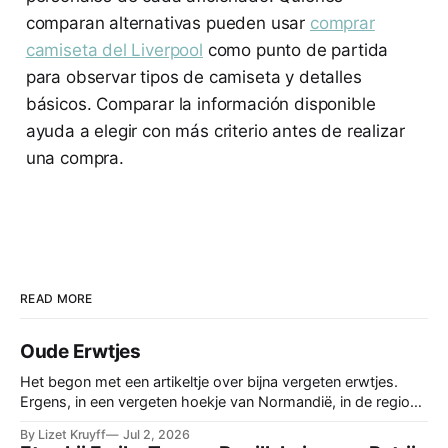
comparan alternativas pueden usar
comprar
camiseta del Liverpool
como punto de partida
para observar tipos de camiseta y detalles
básicos. Comparar la información disponible
ayuda a elegir con más criterio antes de realizar
una compra.
READ MORE
Oude Erwtjes
Het begon met een artikeltje over bijna vergeten erwtjes.
Ergens, in een vergeten hoekje van Normandië, in de regio
Balleroy, waren ze nog, de keutelerwtjes, Crottin de Lièvre.
By Lizet Kruyff
Jul 2, 2026
Maar hoe ze smaakten, dat las ik niet. Dus bestelde ik het