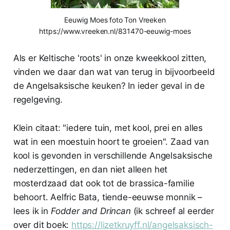
Eeuwig Moes foto Ton Vreeken
https://www.vreeken.nl/831470-eeuwig-moes
Als er Keltische 'roots' in onze kweekkool zitten,
vinden we daar dan wat van terug in bijvoorbeeld
de Angelsaksische keuken? In ieder geval in de
regelgeving.
Klein citaat: "iedere tuin, met kool, prei en alles
wat in een moestuin hoort te groeien". Zaad van
kool is gevonden in verschillende Angelsaksische
nederzettingen, en dan niet alleen het
mosterdzaad dat ook tot de brassica-familie
behoort. Aelfric Bata, tiende-eeuwse monnik –
lees ik in
Fodder and Drincan
(ik schreef al eerder
over dit boek:
https://lizetkruyff.nl/angelsaksisch-