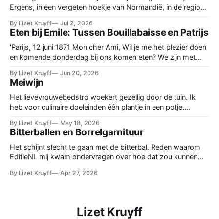
Ergens, in een vergeten hoekje van Normandië, in de regio
Balleroy, waren ze nog, de keutelerwtjes, Crottin de Lièvre.
By Lizet Kruyff
Jul 2, 2026
Maar hoe ze smaakten, dat las ik niet. Dus bestelde ik het
Eten bij Emile: Tussen Bouillabaisse en Patrijs
zaad, een zakje met kleine bruine, een beetje rommelige
erwtjes.
'Parijs, 12 juni 1871 Mon cher Ami, Wil je me het plezier doen
en komende donderdag bij ons komen eten? We zijn met
vrienden onder elkaar. Graag een berichtje. Hartelijke groet,
By Lizet Kruyff
Jun 20, 2026
Emile Zola' De etentjes op donderdag bij de familie Zola thuis
Meiwijn
zijn vaste prik. De intimi schuiven
Het lievevrouwebedstro woekert gezellig door de tuin. Ik
heb voor culinaire doeleinden één plantje in een potje.
Officieel heet de plant Galium Odoratum. Deze telg stamt uit
By Lizet Kruyff
May 18, 2026
de familie van de Walstro-achtigen. Hier en daar in Zuid-
Bitterballen en Borrelgarnituur
Limburg groeit hij nog in het wild. Maar laat hem daar maar
staan, zet
Het schijnt slecht te gaan met de bitterbal. Reden waarom
EditieNL mij kwam ondervragen over hoe dat zou kunnen
komen en of dat erg is. Voor mij een aanleiding om eens te
By Lizet Kruyff
Apr 27, 2026
kijken hoe lang die bal al populair is. Want gerechten komen
en gaan, in de loop der geschiedenis.
Lizet Kruyff