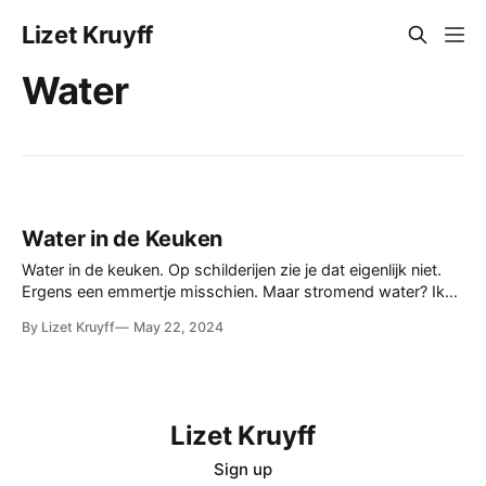
Lizet Kruyff
Water
Water in de Keuken
Water in de keuken. Op schilderijen zie je dat eigenlijk niet.
Ergens een emmertje misschien. Maar stromend water? Ik
zag deze prent bij Frank Boeken/Martinet (twitter/bsky
By Lizet Kruyff
May 22, 2024
handle) en het viel mij meteen op: water stroomt uit ‘kranen’
in de muur. Er is een aanrecht. De afwas wordt gedaan.
Lizet Kruyff
Sign up