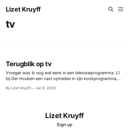
Lizet Kruyff
tv
Terugblik op tv
Vroeger was ik nog wel eens in een televisieprogramma. L1
bij Ger Houben een vast optreden in zijn kookprogramma,
EO-programma Melk en Honing, gastoptreden bij Tijd voor
By Lizet Kruyff
Jun 8, 2025
Max en meer van dat soort dingen. Je vergeet het gewoon
na een tijdje. Tot dat iemand mij vond via Youtube. Dus ik
Lizet Kruyff
Sign up