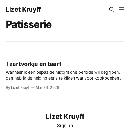
Lizet Kruyff
Patisserie
Taartvorkje en taart
Wanneer ik een bepaalde historische periode wil begrijpen,
dan heb ik de neiging eens te kijken wat voor kookboeken er
in die tijd zijn gepubliceerd. Ik grijp terug op Joop Witteveen,
By Lizet Kruyff
Mar 26, 2026
Anne Wilson en Eric Quayle, om maar wat te noemen. Zo
kwam ik terecht bij De Moderne Kookkunst bewerkt
Lizet Kruyff
Sign up