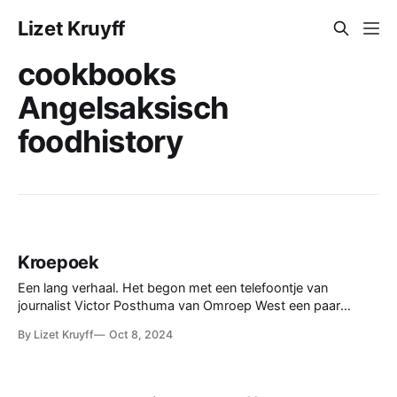
Lizet Kruyff
cookbooks
Angelsaksisch
foodhistory
Kroepoek
Een lang verhaal. Het begon met een telefoontje van
journalist Victor Posthuma van Omroep West een paar
weken geleden. Zijn zoontje is dol op de lange plak
By Lizet Kruyff
Oct 8, 2024
kroepoek, maar die is eigenlijk nergens meer te vinden. Wat
was er aan de hand? We spraken er uitvoerig over, ook wat
geschiedenis,